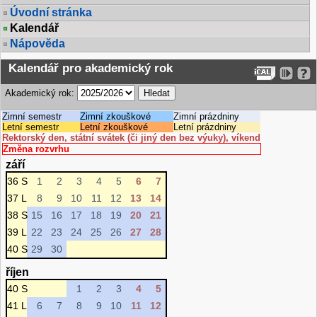
Úvodní stránka
Kalendář
Nápověda
Kalendář pro akademický rok
Akademický rok:
Zimní semestr
Zimní zkouškové
Zimní prázdniny
Letní semestr
Letní zkouškové
Letní prázdniny
Rektorský den, státní svátek (či jiný den bez výuky), víkend
Změna rozvrhu
září
36 S
1
2
3
4
5
6
7
37 L
8
9
10
11
12
13
14
38 S
15
16
17
18
19
20
21
39 L
22
23
24
25
26
27
28
40 S
29
30
říjen
40 S
1
2
3
4
5
41 L
6
7
8
9
10
11
12