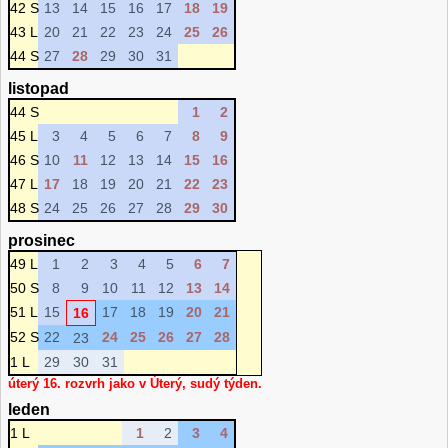
42 S
13
14
15
16
17
18
19
43 L
20
21
22
23
24
25
26
44 S
27
28
29
30
31
listopad
44 S
1
2
45 L
3
4
5
6
7
8
9
46 S
10
11
12
13
14
15
16
47 L
17
18
19
20
21
22
23
48 S
24
25
26
27
28
29
30
prosinec
49 L
1
2
3
4
5
6
7
50 S
8
9
10
11
12
13
14
51 L
15
17
18
19
20
21
16
52 S
22
24
25
26
27
28
23
1 L
29
30
31
úterý 16. rozvrh jako v Úterý, sudý týden.
leden
1 L
1
2
3
4