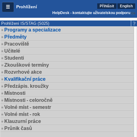
Přihlásit
English
Prohlížení
HelpDesk - kontaktujte uživatelskou podporu
Prohlížení IS/STAG (S025)
Programy a specializace
Předměty
Pracoviště
Učitelé
Studenti
Zkouškové termíny
Rozvrhové akce
Kvalifikační práce
Předzápis. kroužky
Místnosti
Místnosti - celoročně
Volné míst - semestr
Volné míst - rok
Klauzurní práce
Průnik časů