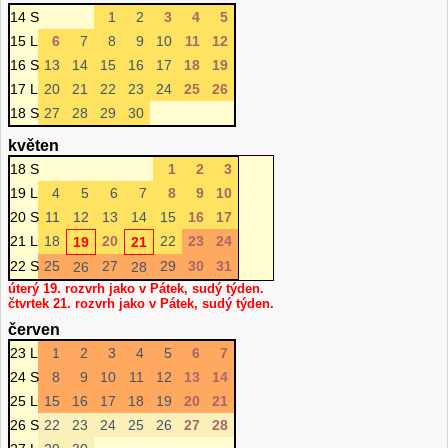
14 S
1
2
3
4
5
15 L
6
7
8
9
10
11
12
16 S
13
14
15
16
17
18
19
17 L
20
21
22
23
24
25
26
18 S
27
28
29
30
květen
18 S
1
2
3
19 L
4
5
6
7
8
9
10
20 S
11
12
13
14
15
16
17
21 L
18
20
22
23
24
19
21
22 S
25
27
29
30
31
26
28
úterý 19. rozvrh jako v Pátek, sudý týden.
čtvrtek 21. rozvrh jako v Pátek, sudý týden.
červen
23 L
1
2
3
4
5
6
7
24 S
8
9
10
11
12
13
14
25 L
15
16
17
18
19
20
21
26 S
22
23
24
25
26
27
28