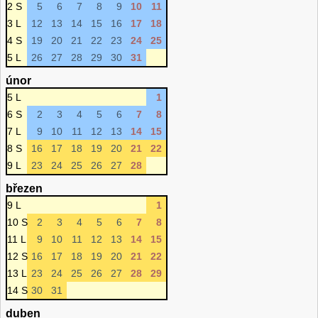
2 S
5
6
7
8
9
10
11
3 L
12
13
14
15
16
17
18
4 S
19
20
21
22
23
24
25
5 L
26
27
28
29
30
31
únor
5 L
1
6 S
2
3
4
5
6
7
8
7 L
9
10
11
12
13
14
15
8 S
16
17
18
19
20
21
22
9 L
23
24
25
26
27
28
březen
9 L
1
10 S
2
3
4
5
6
7
8
11 L
9
10
11
12
13
14
15
12 S
16
17
18
19
20
21
22
13 L
23
24
25
26
27
28
29
14 S
30
31
duben