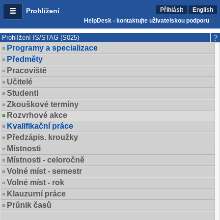
Přihlásit
English
Prohlížení
HelpDesk - kontaktujte uživatelskou podporu
Prohlížení IS/STAG (S025)
Programy a specializace
Předměty
Pracoviště
Učitelé
Studenti
Zkouškové termíny
Rozvrhové akce
Kvalifikační práce
Předzápis. kroužky
Místnosti
Místnosti - celoročně
Volné míst - semestr
Volné míst - rok
Klauzurní práce
Průnik časů