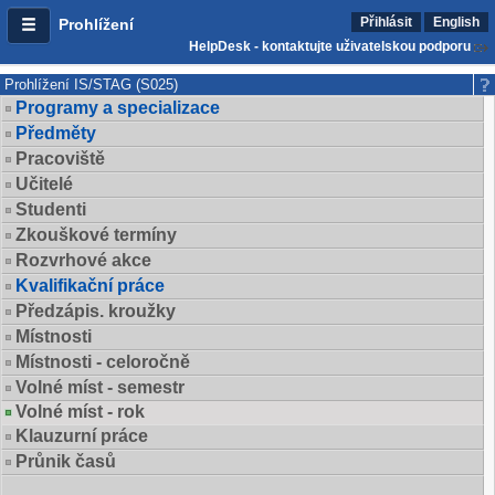
Přihlásit
English
Prohlížení
HelpDesk - kontaktujte uživatelskou podporu
Prohlížení IS/STAG (S025)
Programy a specializace
Předměty
Pracoviště
Učitelé
Studenti
Zkouškové termíny
Rozvrhové akce
Kvalifikační práce
Předzápis. kroužky
Místnosti
Místnosti - celoročně
Volné míst - semestr
Volné míst - rok
Klauzurní práce
Průnik časů