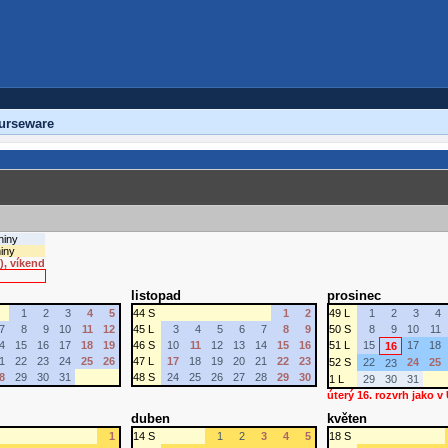
urseware
niny
iny
), víkend
listopad
prosinec
1
2
3
4
5
44 S
1
2
49 L
1
2
3
4
7
8
9
10
11
12
45 L
3
4
5
6
7
8
9
50 S
8
9
10
11
4
15
16
17
18
19
46 S
10
11
12
13
14
15
16
51 L
15
17
18
16
1
22
23
24
25
26
47 L
17
18
19
20
21
22
23
52 S
22
24
25
23
8
29
30
31
48 S
24
25
26
27
28
29
30
1 L
29
30
31
úterý 16. rozvrh jako v
duben
květen
1
14 S
1
2
3
4
5
18 S