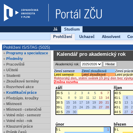
Já
Studium
Prohlížení
Uchazeč
Absolvent
Co
Prohlížení IS/STAG (S025)
Programy a specializace
Kalendář pro akademický rok
Předměty
Pracoviště
Akademický rok:
Učitelé
Zimní semestr
Zimní zkouškové
Zimní prázd
Letní semestr
Letní zkouškové
Letní prázdn
Studenti
Rektorský den, státní svátek (či jiný den bez výuky
Zkouškové termíny
Změna rozvrhu
Rozvrhové akce
září
říjen
Kvalifikační práce
36 S
1
2
3
4
5
6
7
40 S
37 L
8
9
10
11
12
13
14
41 L
6
Předzápis. kroužky
38 S
15
16
17
18
19
20
21
42 S
13
1
Místnosti
39 L
22
23
24
25
26
27
28
43 L
20
2
Místnosti - celoročně
40 S
29
30
44 S
27
2
Volné míst - semestr
Volné míst - rok
únor
březen
Klauzurní práce
5 L
1
9 L
Průnik časů