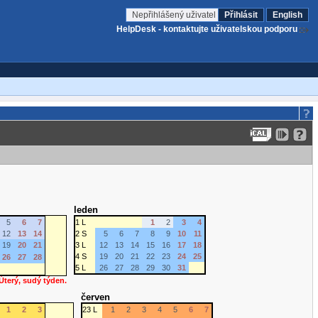
Nepřihlášený uživatel
Přihlásit
English
HelpDesk - kontaktujte uživatelskou podporu
leden
5
6
7
1 L
1
2
3
4
12
13
14
2 S
5
6
7
8
9
10
11
19
20
21
3 L
12
13
14
15
16
17
18
4 S
19
20
21
22
23
24
25
26
27
28
5 L
26
27
28
29
30
31
 Úterý, sudý týden.
červen
1
2
3
23 L
1
2
3
4
5
6
7