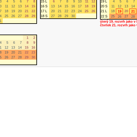
3
4
5
6
7
8
15 L
6
7
8
9
10
11
12
19 L
4
5
6
7
0
11
12
13
14
15
16 S
13
14
15
16
17
18
19
20 S
11
12
13
14
7
18
19
20
21
22
17 L
20
21
22
23
24
25
26
21 L
18
20
19
21
4
25
26
27
28
29
18 S
27
28
29
30
22 S
25
27
26
28
1
úterý 19. rozvrh jako v
čtvrtek 21. rozvrh jako
1
2
4
5
6
7
8
9
1
12
13
14
15
16
8
19
20
21
22
23
5
26
27
28
29
30