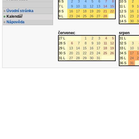
6 S
2
3
4
5
6
7
8
10 S
2
7 L
9
10
11
12
13
14
15
11 L
9
1
Úvodní stránka
8 S
16
17
18
19
20
21
22
12 S
16
1
Kalendář
9 L
23
24
25
26
27
28
13 L
23
2
14 S
30
3
Nápověda
červenec
srpen
27 L
1
2
3
4
5
31 L
28 S
6
7
8
9
10
11
12
32 S
3
29 L
13
14
15
16
17
18
19
33 L
10
1
30 S
20
21
22
23
24
25
26
34 S
17
1
31 L
27
28
29
30
31
35 L
24
2
36 S
31