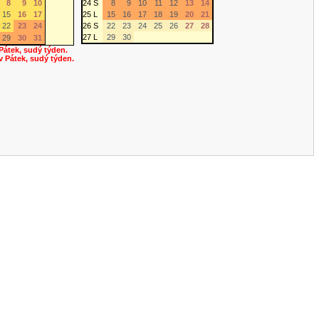
8
9
10
24 S
8
9
10
11
12
13
14
15
16
17
25 L
15
16
17
18
19
20
21
22
23
24
26 S
22
23
24
25
26
27
28
27 L
29
30
29
30
31
 Pátek, sudý týden.
 v Pátek, sudý týden.