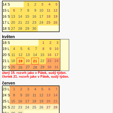
14 S
1
2
3
4
5
15 L
6
7
8
9
10
11
12
16 S
13
14
15
16
17
18
19
17 L
20
21
22
23
24
25
26
18 S
27
28
29
30
květen
18 S
1
2
3
19 L
4
5
6
7
8
9
10
20 S
11
12
13
14
15
16
17
21 L
18
20
22
23
24
19
21
22 S
25
27
29
30
31
26
28
úterý 19. rozvrh jako v Pátek, sudý týden.
čtvrtek 21. rozvrh jako v Pátek, sudý týden.
červen
23 L
1
2
3
4
5
6
7
24 S
8
9
10
11
12
13
14
25 L
15
16
17
18
19
20
21
26 S
22
23
24
25
26
27
28