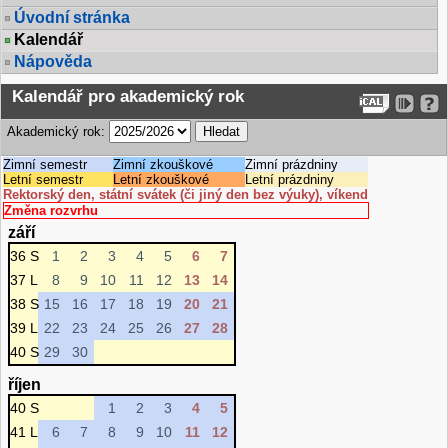
Úvodní stránka
Kalendář
Nápověda
Kalendář pro akademický rok
Akademický rok:
Zimní semestr
Zimní zkouškové
Zimní prázdniny
Letní semestr
Letní zkouškové
Letní prázdniny
Rektorský den, státní svátek (či jiný den bez výuky), víkend
Změna rozvrhu
září
36 S
1
2
3
4
5
6
7
37 L
8
9
10
11
12
13
14
38 S
15
16
17
18
19
20
21
39 L
22
23
24
25
26
27
28
40 S
29
30
říjen
40 S
1
2
3
4
5
41 L
6
7
8
9
10
11
12