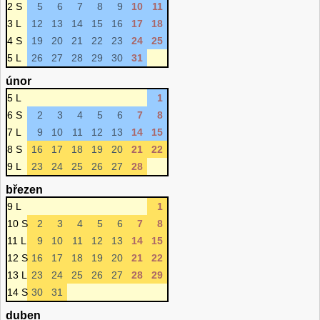
2 S
5
6
7
8
9
10
11
3 L
12
13
14
15
16
17
18
4 S
19
20
21
22
23
24
25
5 L
26
27
28
29
30
31
únor
5 L
1
6 S
2
3
4
5
6
7
8
7 L
9
10
11
12
13
14
15
8 S
16
17
18
19
20
21
22
9 L
23
24
25
26
27
28
březen
9 L
1
10 S
2
3
4
5
6
7
8
11 L
9
10
11
12
13
14
15
12 S
16
17
18
19
20
21
22
13 L
23
24
25
26
27
28
29
14 S
30
31
duben