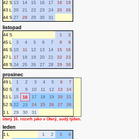
42 S
13
14
15
16
17
18
19
43 L
20
21
22
23
24
25
26
44 S
27
28
29
30
31
listopad
44 S
1
2
45 L
3
4
5
6
7
8
9
46 S
10
11
12
13
14
15
16
47 L
17
18
19
20
21
22
23
48 S
24
25
26
27
28
29
30
prosinec
49 L
1
2
3
4
5
6
7
50 S
8
9
10
11
12
13
14
51 L
15
17
18
19
20
21
16
52 S
22
24
25
26
27
28
23
1 L
29
30
31
úterý 16. rozvrh jako v Úterý, sudý týden.
leden
1 L
1
2
3
4