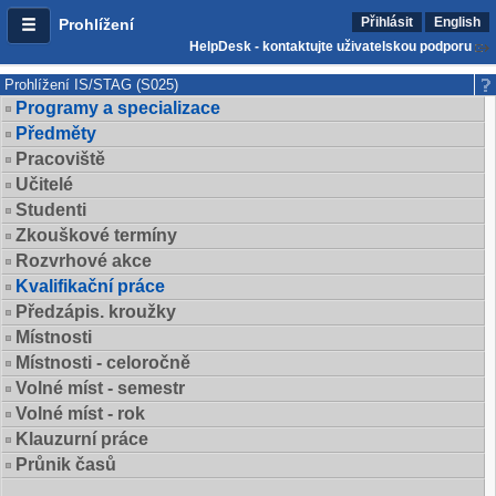
Přihlásit
English
Prohlížení
HelpDesk - kontaktujte uživatelskou podporu
Prohlížení IS/STAG (S025)
Programy a specializace
Předměty
Pracoviště
Učitelé
Studenti
Zkouškové termíny
Rozvrhové akce
Kvalifikační práce
Předzápis. kroužky
Místnosti
Místnosti - celoročně
Volné míst - semestr
Volné míst - rok
Klauzurní práce
Průnik časů