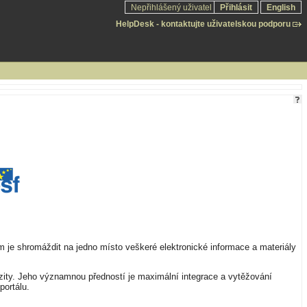
Nepřihlášený uživatel
Přihlásit
English
HelpDesk - kontaktujte uživatelskou podporu
em je shromáždit na jedno místo veškeré elektronické informace a materiály
zity. Jeho významnou předností je maximální integrace a vytěžování
portálu.