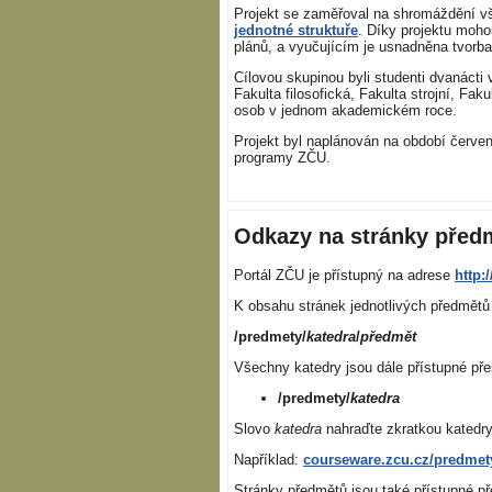
Projekt se zaměřoval na shromáždění vš
jednotné struktuře
. Díky projektu moho
plánů, a vyučujícím je usnadněna tvorba
Cílovou skupinou byli studenti dvanácti
Fakulta filosofická, Fakulta strojní, F
osob v jednom akademickém roce.
Projekt byl naplánován na období červen
programy ZČU.
Odkazy na stránky před
Portál ZČU je přístupný na adrese
http:
K obsahu stránek jednotlivých předmět
/predmety/
katedra
/
předmět
Všechny katedry jsou dále přístupné pře
/predmety/
katedra
Slovo
katedra
nahraďte zkratkou katedr
Například:
courseware.zcu.cz/predmety
Stránky předmětů jsou také přístupné př