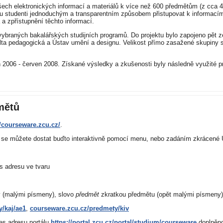
ech elektronických informací a materiálů k více než 600 předmětům (z cca
u studenti jednoduchým a transparentním způsobem přistupovat k informacím 
 a zpřístupnění těchto informací.
 vybraných bakalářských studijních programů. Do projektu bylo zapojeno pět z
akulta pedagogická a Ústav umění a designu. Velikost přímo zasažené skupiny
 2006 - červen 2008. Získané výsledky a zkušenosti byly následně využité pro
mětů
//courseware.zcu.cz/
.
ů se můžete dostat buďto interaktivně pomocí menu, nebo zadáním zkrácené 
s adresu ve tvaru
y (malými písmeny), slovo
předmět
zkratkou předmětu (opět malými písmeny)
/kaj/ae1
,
courseware.zcu.cz/predmety/kiv
es adresu portálu
https://portal.zcu.cz/portal/studium/courseware
doplněn