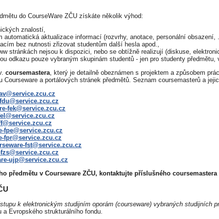
dmětu do CourseWare ZČU získáte několik výhod:
ických znalostí,
automatická aktualizace informací (rozvrhy, anotace, personální obsazení, ..
macím bez nutnosti zřizovat studentům další hesla apod.,
w stránkách nejsou k dispozici, nebo se obtížně realizují (diskuse, elektroni
u odkazu pouze vybraným skupinám studentů - jen pro studenty předmětu, v
v.
coursemastera
, který je detailně obeznámen s projektem a způsobem práce
tu Courseware a portálových stránek předmětů. Seznam coursemasterů a jejic
av@service.zcu.cz
fdu@service.zcu.cz
re-fek@service.zcu.cz
fel@service.zcu.cz
ff@service.zcu.cz
e-fpe@service.zcu.cz
-fpr@service.zcu.cz
rseware-fst@service.zcu.cz
fzs@service.zcu.cz
re-ujp@service.zcu.cz
o předmětu v Courseware ZČU, kontaktujte příslušného coursemastera po
ZČU
řístupu k elektronickým studijním oporám (courseware) vybraných studijních
 a Evropského strukturálního fondu.