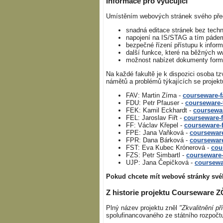
Informace pro vyučující
Umístěním webových stránek svého pře
snadná editace stránek bez techn
napojení na IS/STAG a tím pádem 
bezpečné řízení přístupu k infor
další funkce, které na běžných ww
možnost nabízet dokumenty formo
Na každé fakultě je k dispozici osoba tz
námětů a problémů týkajících se projek
FAV: Martin Zíma -
courseware-f
FDU: Petr Pfauser -
courseware-
FEK: Kamil Eckhardt -
coursewa
FEL: Jaroslav Fiřt -
courseware-
FF: Václav Křepel -
courseware-
FPE: Jana Vaňková -
coursewar
FPR: Dana Bárková -
courseware
FST: Eva Kubec Krónerová -
cou
FZS: Petr Simbartl -
courseware-
UJP: Jana Čepičková -
coursewa
Pokud chcete mít webové stránky svéh
Z historie projektu Courseware 
Plný název projektu zněl
"Zkvalitnění p
spolufinancovaného ze státního rozpočtu