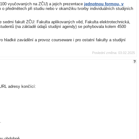
 4100 vyučovaných na ZČU) a jejich prezentace
jednotnou formou, v
o předmětech při studiu nebo v okamžiku tvorby individuálních studijních
e sedmi fakult ZČU: Fakulta aplikovaných věd, Fakulta elektrotechnická,
 studentů (na základě údajů studijní agendy) se pohybovala kolem 4500
 hladké zavádění a provoz courseware i pro ostatní fakulty a studijní
Poslední změna: 03.02.2025
URL adresy končící:
.
ou obdobně.