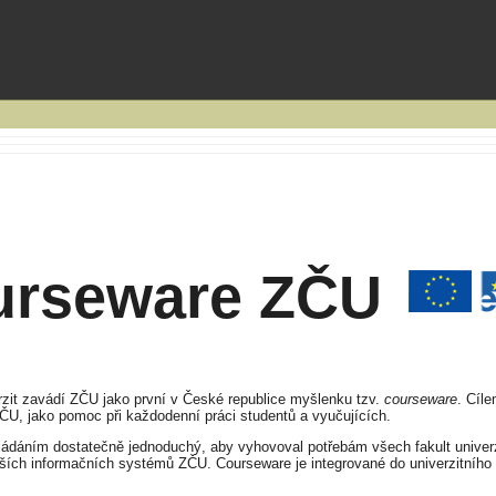
urseware ZČU
rzit zavádí ZČU jako první v České republice myšlenku tzv.
courseware
. Cíl
U, jako pomoc při každodenní práci studentů a vyučujících.
ládáním dostatečně jednoduchý, aby vyhovoval potřebám všech fakult univer
ích informačních systémů ZČU. Courseware je integrované do univerzitního 