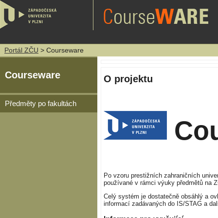
Portál ZČU
> Courseware
Courseware
O projektu
Předměty po fakultách
Co
Po vzoru prestižních zahraničních unive
používané v rámci výuky předmětů na ZČ
Celý systém je dostatečně obsáhlý a ov
informací zadávaných do IS/STAG a dalš