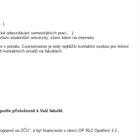
.),
cké odevzdávání semestrálních prací,...).
šem studentům univerzity, všem lidem na internetu.
 v portálu. Coursemaster je tedy nejbližší kontaktní osobou pro řešení
h kontaktních emailů na fakultách:
dle příslušnosti k Vaší fakultě.
 programů na ZČU"
, a byl financován v rámci OP RLZ Opatření 3.2.,