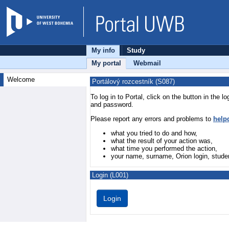
My info
Study
My portal
Webmail
Welcome
Portálový rozcestník (S087)
To log in to Portal, click on the button in the 
and password.
Please report any errors and problems to
help
what you tried to do and how,
what the result of your action was,
what time you performed the action,
your name, surname, Orion login, stude
Login (L001)