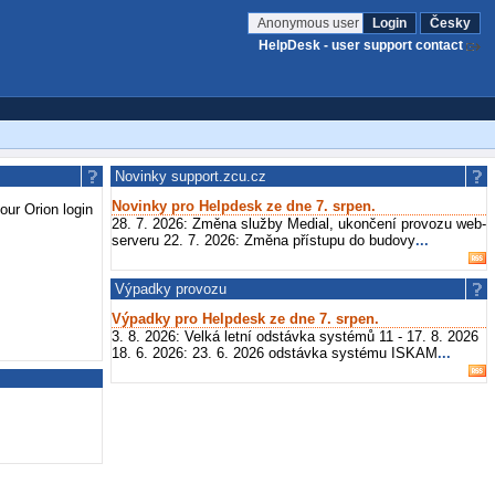
Anonymous user
Login
Česky
HelpDesk - user support contact
Novinky support.zcu.cz
Novinky pro Helpdesk ze dne 7. srpen.
your Orion login
28. 7. 2026: Změna služby Medial, ukončení provozu web-
serveru 22. 7. 2026: Změna přístupu do budovy
...
Výpadky provozu
Výpadky pro Helpdesk ze dne 7. srpen.
3. 8. 2026: Velká letní odstávka systémů 11 - 17. 8. 2026
18. 6. 2026: 23. 6. 2026 odstávka systému ISKAM
...