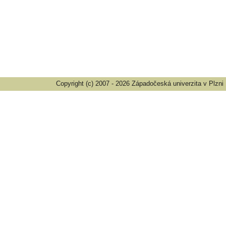
Copyright (c) 2007 - 2026 Západočeská univerzita v Plzni