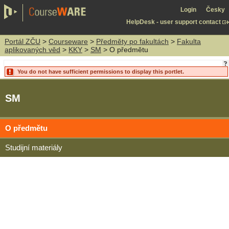
Login
Česky
HelpDesk - user support contact
Portál ZČU
>
Courseware
>
Předměty po fakultách
>
Fakulta
aplikovaných věd
>
KKY
>
SM
> O předmětu
You do not have sufficient permissions to display this portlet.
SM
O předmětu
Studijní materiály