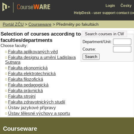
Login
Česky
HelpDesk - user support contact
Portál ZČU
>
Courseware
> Předměty po fakultách
Selection of courses according to
Search courses in CW
faculties/departments
Department/Unit:
Choose faculty:
Course:
Fakulta aplikovaných věd
Fakulta designu a umění Ladislava
Sutnara
Fakulta ekonomická
Fakulta elektrotechnická
Fakulta filozofická
Fakulta pedagogická
Fakulta právnická
Fakulta strojní
Fakulta zdravotnických studií
Ústav jazykové přípravy
Ústav tělesné výchovy a sportu
Courseware