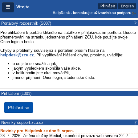
Přihlásit
English
Vítejte
HelpDesk - kontaktujte uživatelskou podporu
Portálový rozcestník (S087)
Pro přihlášení k portálu klikněte na tlačítko v přihlašovacím portletu. Budete
přesměrováni na stránku jednotného přihlášení ZČU, kde použijte svoje
Orion login a heslo.
Chyby a problémy související s portálem prosím hlaste na
helpdesk@zcu.cz
. Při vyplňování hlášení chyby, prosíme, uvádějte:
o co jste se snažili a jak,
jakým výsledkem skončila vaše akce,
v kolik hodin jste akci prováděli,
jméno, příjmení, Orion login, studentské číslo.
Přihlášení (L001)
Novinky support.zcu.cz
Novinky pro Helpdesk ze dne 9. srpen.
28. 7. 2026: Změna služby Medial, ukončení provozu web-serveru 22. 7.