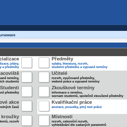
urseware
ializace
Předměty
lizace, plány,
sylaby, literatura, rozvrh,
ky a předměty
studenti předmětu a vypsané termíny
acoviště
Učitelé
sané termíny,
rozvrh, vyučované předměty,
jich studentů
vedené práce a vypsané termíny
Studenti
Zkouškové termíny
ané předměty
informace o termínu,
seznam studentů, společně zkoušené předměty
ové akce
Kvalifikační práce
volných časů
anotace, posudky, plný text práce
 kroužky
Místnosti
entů, rozvrh
rozvrh, celoroční rozvrh,
vyhledávání dle zadaných parametrů