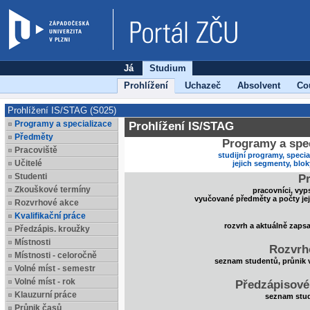
Já
Studium
Prohlížení
Uchazeč
Absolvent
Co
Prohlížení IS/STAG (S025)
Programy a specializace
Prohlížení IS/STAG
Předměty
Programy a spec
Pracoviště
studijní programy, specia
Učitelé
jejich segmenty, blo
Studenti
Pr
Zkouškové termíny
pracovníci, vyp
vyučované předměty a počty je
Rozvrhové akce
Kvalifikační práce
rozvrh a aktuálně zaps
Předzápis. kroužky
Místnosti
Rozvrh
Místnosti - celoročně
seznam studentů, průnik 
Volné míst - semestr
Volné míst - rok
Předzápisové
Klauzurní práce
seznam stud
Průnik časů