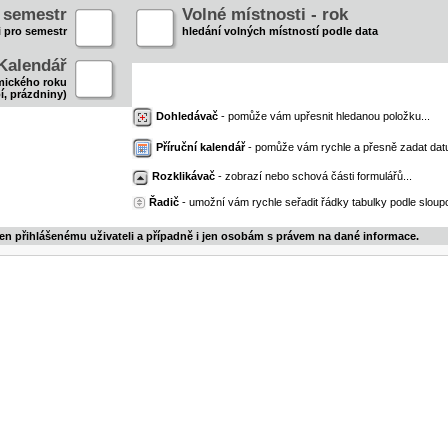
- semestr
Volné místnosti - rok
i pro semestr
hledání volných místností podle data
Kalendář
mického roku
í, prázdniny)
Dohledávač
- pomůže vám upřesnit hledanou položku...
Příruční kalendář
- pomůže vám rychle a přesně zadat dat
Rozklikávač
- zobrazí nebo schová části formulářů...
Řadič
- umožní vám rychle seřadit řádky tabulky podle sloupc
jen přihlášenému uživateli a případně i jen osobám s právem na dané informace.