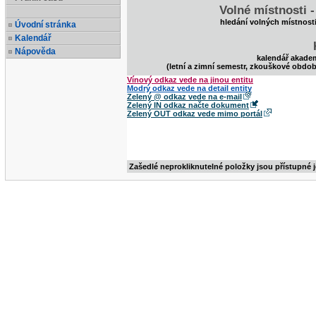
Volné místnosti 
hledání volných místnost
Úvodní stránka
Kalendář
Nápověda
kalendář akade
(letní a zimní semestr, zkouškové obdob
Vínový odkaz vede na jinou entitu
Modrý odkaz vede na detail entity
Zelený @ odkaz vede na e-mail
Zelený IN odkaz načte dokument
Zelený OUT odkaz vede mimo portál
Zašedlé neprokliknutelné položky jsou přístupné 