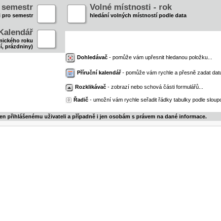
- semestr
Volné místnosti - rok
i pro semestr
hledání volných místností podle data
Kalendář
mického roku
í, prázdniny)
Dohledávač
- pomůže vám upřesnit hledanou položku...
Příruční kalendář
- pomůže vám rychle a přesně zadat dat
Rozklikávač
- zobrazí nebo schová části formulářů...
Řadič
- umožní vám rychle seřadit řádky tabulky podle sloupc
jen přihlášenému uživateli a případně i jen osobám s právem na dané informace.