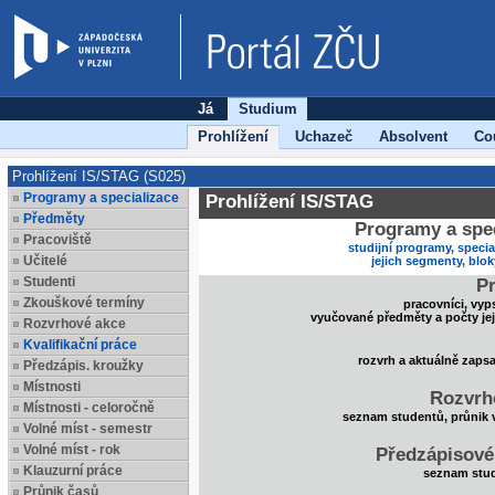
Já
Studium
Prohlížení
Uchazeč
Absolvent
Co
Prohlížení IS/STAG (S025)
Programy a specializace
Prohlížení IS/STAG
Předměty
Programy a spec
Pracoviště
studijní programy, specia
Učitelé
jejich segmenty, blo
Studenti
Pr
Zkouškové termíny
pracovníci, vyp
vyučované předměty a počty je
Rozvrhové akce
Kvalifikační práce
rozvrh a aktuálně zaps
Předzápis. kroužky
Místnosti
Rozvrh
Místnosti - celoročně
seznam studentů, průnik 
Volné míst - semestr
Volné míst - rok
Předzápisové
Klauzurní práce
seznam stud
Průnik časů