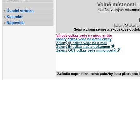
Volné místnosti 
hledání volných místnost
Úvodní stránka
Kalendář
Nápověda
kalendář akade
(letní a zimní semestr, zkouškové obdob
Vínový odkaz vede na jinou entitu
Modrý odkaz vede na detail entity
Zelený @ odkaz vede na e-mail
Zelený IN odkaz načte dokument
Zelený OUT odkaz vede mimo portál
Zašedlé neprokliknutelné položky jsou přístupné 