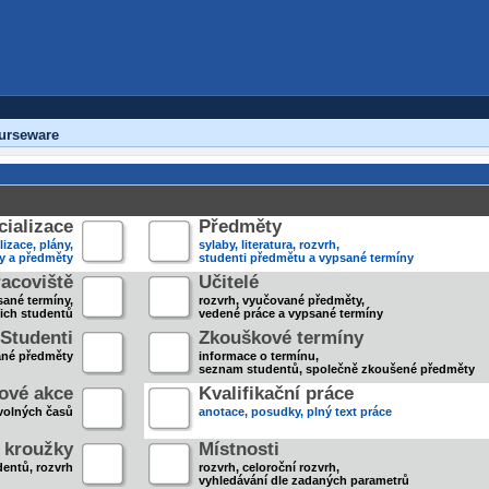
urseware
ializace
Předměty
lizace, plány,
sylaby, literatura, rozvrh,
ky a předměty
studenti předmětu a vypsané termíny
acoviště
Učitelé
sané termíny,
rozvrh, vyučované předměty,
jich studentů
vedené práce a vypsané termíny
Studenti
Zkouškové termíny
ané předměty
informace o termínu,
seznam studentů, společně zkoušené předměty
ové akce
Kvalifikační práce
volných časů
anotace, posudky, plný text práce
 kroužky
Místnosti
entů, rozvrh
rozvrh, celoroční rozvrh,
vyhledávání dle zadaných parametrů