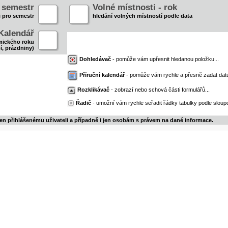
- semestr
Volné místnosti - rok
i pro semestr
hledání volných místností podle data
Kalendář
mického roku
í, prázdniny)
Dohledávač
- pomůže vám upřesnit hledanou položku...
Příruční kalendář
- pomůže vám rychle a přesně zadat dat
Rozklikávač
- zobrazí nebo schová části formulářů...
Řadič
- umožní vám rychle seřadit řádky tabulky podle sloupc
jen přihlášenému uživateli a případně i jen osobám s právem na dané informace.