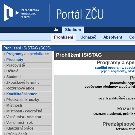
Já
Studium
Prohlížení
Uchazeč
Absolvent
Co
Prohlížení IS/STAG (S025)
Programy a specializace
Prohlížení IS/STAG
Předměty
Programy a spec
Pracoviště
studijní programy, specia
Učitelé
jejich segmenty, blo
Studenti
Pr
Zkouškové termíny
pracovníci, vyp
vyučované předměty a počty je
Rozvrhové akce
Kvalifikační práce
rozvrh a aktuálně zaps
Předzápis. kroužky
Místnosti
Rozvrh
Místnosti - celoročně
seznam studentů, průnik 
Volné míst - semestr
Volné míst - rok
Předzápisové
Klauzurní práce
seznam stud
Průnik časů