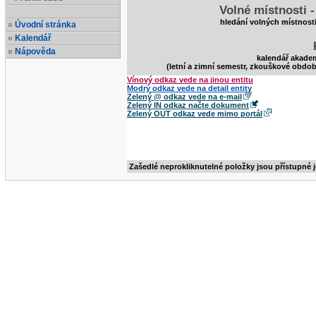
Volné místnosti 
hledání volných místnost
Úvodní stránka
Kalendář
Nápověda
kalendář akade
(letní a zimní semestr, zkouškové obdob
Vínový odkaz vede na jinou entitu
Modrý odkaz vede na detail entity
Zelený @ odkaz vede na e-mail
Zelený IN odkaz načte dokument
Zelený OUT odkaz vede mimo portál
Zašedlé neprokliknutelné položky jsou přístupné 