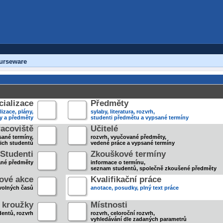
urseware
ializace
Předměty
lizace, plány,
sylaby, literatura, rozvrh,
ky a předměty
studenti předmětu a vypsané termíny
acoviště
Učitelé
sané termíny,
rozvrh, vyučované předměty,
jich studentů
vedené práce a vypsané termíny
Studenti
Zkouškové termíny
ané předměty
informace o termínu,
seznam studentů, společně zkoušené předměty
ové akce
Kvalifikační práce
volných časů
anotace, posudky, plný text práce
 kroužky
Místnosti
entů, rozvrh
rozvrh, celoroční rozvrh,
vyhledávání dle zadaných parametrů