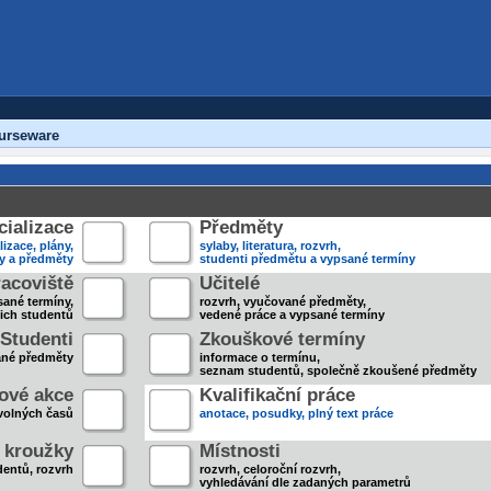
urseware
ializace
Předměty
lizace, plány,
sylaby, literatura, rozvrh,
ky a předměty
studenti předmětu a vypsané termíny
acoviště
Učitelé
sané termíny,
rozvrh, vyučované předměty,
jich studentů
vedené práce a vypsané termíny
Studenti
Zkouškové termíny
ané předměty
informace o termínu,
seznam studentů, společně zkoušené předměty
ové akce
Kvalifikační práce
volných časů
anotace, posudky, plný text práce
 kroužky
Místnosti
entů, rozvrh
rozvrh, celoroční rozvrh,
vyhledávání dle zadaných parametrů