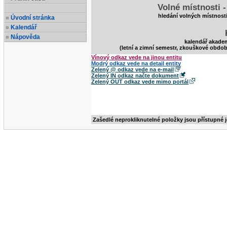
Volné místnosti 
hledání volných místnost
Úvodní stránka
Kalendář
Nápověda
kalendář akade
(letní a zimní semestr, zkouškové obdob
Vínový odkaz vede na jinou entitu
Modrý odkaz vede na detail entity
Zelený @ odkaz vede na e-mail
Zelený IN odkaz načte dokument
Zelený OUT odkaz vede mimo portál
Zašedlé neprokliknutelné položky jsou přístupné 