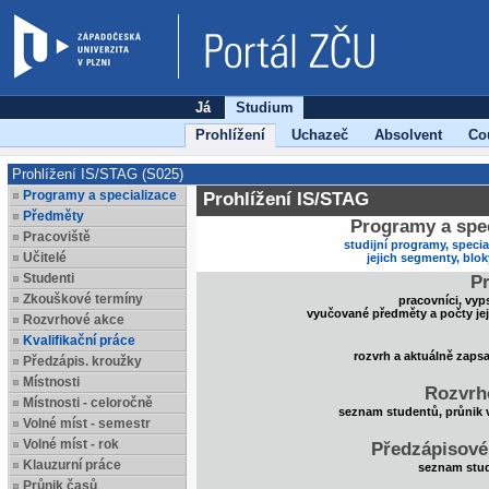
Já
Studium
Prohlížení
Uchazeč
Absolvent
Co
Prohlížení IS/STAG (S025)
Programy a specializace
Prohlížení IS/STAG
Předměty
Programy a spec
Pracoviště
studijní programy, specia
Učitelé
jejich segmenty, blo
Studenti
Pr
Zkouškové termíny
pracovníci, vyp
vyučované předměty a počty je
Rozvrhové akce
Kvalifikační práce
rozvrh a aktuálně zaps
Předzápis. kroužky
Místnosti
Rozvrh
Místnosti - celoročně
seznam studentů, průnik 
Volné míst - semestr
Volné míst - rok
Předzápisové
Klauzurní práce
seznam stud
Průnik časů