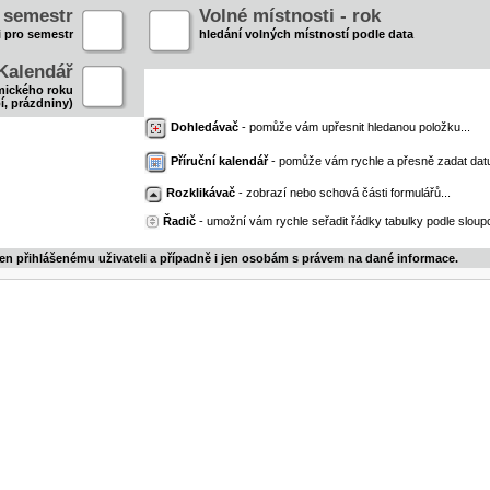
- semestr
Volné místnosti - rok
i pro semestr
hledání volných místností podle data
Kalendář
mického roku
í, prázdniny)
Dohledávač
- pomůže vám upřesnit hledanou položku...
Příruční kalendář
- pomůže vám rychle a přesně zadat dat
Rozklikávač
- zobrazí nebo schová části formulářů...
Řadič
- umožní vám rychle seřadit řádky tabulky podle sloupc
jen přihlášenému uživateli a případně i jen osobám s právem na dané informace.