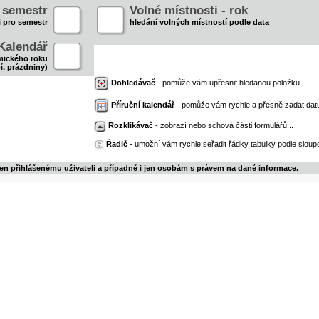
- semestr
Volné místnosti - rok
i pro semestr
hledání volných místností podle data
Kalendář
mického roku
í, prázdniny)
Dohledávač
- pomůže vám upřesnit hledanou položku...
Příruční kalendář
- pomůže vám rychle a přesně zadat dat
Rozklikávač
- zobrazí nebo schová části formulářů...
Řadič
- umožní vám rychle seřadit řádky tabulky podle sloupc
jen přihlášenému uživateli a případně i jen osobám s právem na dané informace.