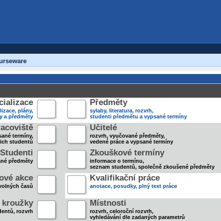
urseware
ializace
Předměty
lizace, plány,
sylaby, literatura, rozvrh,
ky a předměty
studenti předmětu a vypsané termíny
acoviště
Učitelé
sané termíny,
rozvrh, vyučované předměty,
jich studentů
vedené práce a vypsané termíny
Studenti
Zkouškové termíny
ané předměty
informace o termínu,
seznam studentů, společně zkoušené předměty
ové akce
Kvalifikační práce
volných časů
anotace, posudky, plný text práce
 kroužky
Místnosti
entů, rozvrh
rozvrh, celoroční rozvrh,
vyhledávání dle zadaných parametrů