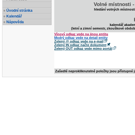
Volné místnosti 
hledání volných místnost
Úvodní stránka
Kalendář
Nápověda
kalendář akade
(letní a zimní semestr, zkouškové obdob
Vínový odkaz vede na jinou entitu
Modrý odkaz vede na detail entity
Zelený @ odkaz vede na e-mail
Zelený IN odkaz načte dokument
Zelený OUT odkaz vede mimo portál
Zašedlé neprokliknutelné položky jsou přístupné 