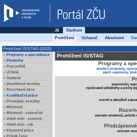
Já
Studium
Prohlížení
Uchazeč
Absolvent
Co
Prohlížení IS/STAG (S025)
Programy a specializace
Prohlížení IS/STAG
Předměty
Programy a spec
Pracoviště
studijní programy, specia
Učitelé
jejich segmenty, blo
Studenti
Pr
Zkouškové termíny
pracovníci, vyp
vyučované předměty a počty je
Rozvrhové akce
Kvalifikační práce
rozvrh a aktuálně zaps
Předzápis. kroužky
Místnosti
Rozvrh
Místnosti - celoročně
seznam studentů, průnik 
Volné míst - semestr
Volné míst - rok
Předzápisové
Klauzurní práce
seznam stud
Průnik časů