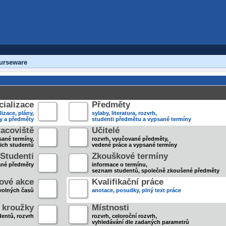
urseware
ializace
Předměty
lizace, plány,
sylaby, literatura, rozvrh,
ky a předměty
studenti předmětu a vypsané termíny
acoviště
Učitelé
sané termíny,
rozvrh, vyučované předměty,
jich studentů
vedené práce a vypsané termíny
Studenti
Zkouškové termíny
ané předměty
informace o termínu,
seznam studentů, společně zkoušené předměty
ové akce
Kvalifikační práce
volných časů
anotace, posudky, plný text práce
 kroužky
Místnosti
entů, rozvrh
rozvrh, celoroční rozvrh,
vyhledávání dle zadaných parametrů