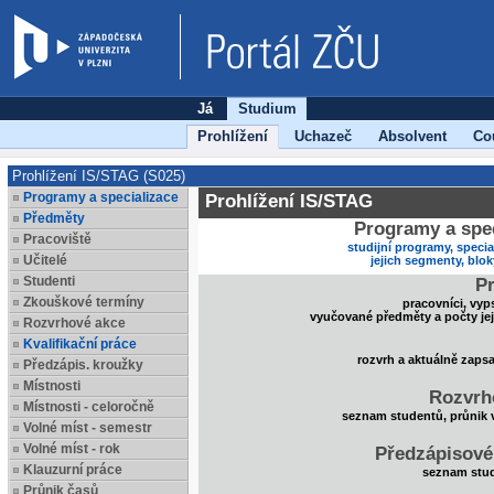
Já
Studium
Prohlížení
Uchazeč
Absolvent
Co
Prohlížení IS/STAG (S025)
Programy a specializace
Prohlížení IS/STAG
Předměty
Programy a spec
Pracoviště
studijní programy, specia
Učitelé
jejich segmenty, blo
Studenti
Pr
Zkouškové termíny
pracovníci, vyp
vyučované předměty a počty je
Rozvrhové akce
Kvalifikační práce
rozvrh a aktuálně zaps
Předzápis. kroužky
Místnosti
Rozvrh
Místnosti - celoročně
seznam studentů, průnik 
Volné míst - semestr
Volné míst - rok
Předzápisové
Klauzurní práce
seznam stud
Průnik časů