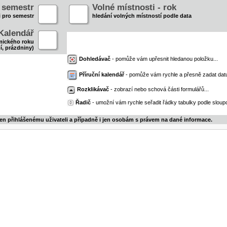
- semestr
Volné místnosti - rok
i pro semestr
hledání volných místností podle data
Kalendář
mického roku
í, prázdniny)
Dohledávač
- pomůže vám upřesnit hledanou položku...
Příruční kalendář
- pomůže vám rychle a přesně zadat dat
Rozklikávač
- zobrazí nebo schová části formulářů...
Řadič
- umožní vám rychle seřadit řádky tabulky podle sloupc
jen přihlášenému uživateli a případně i jen osobám s právem na dané informace.