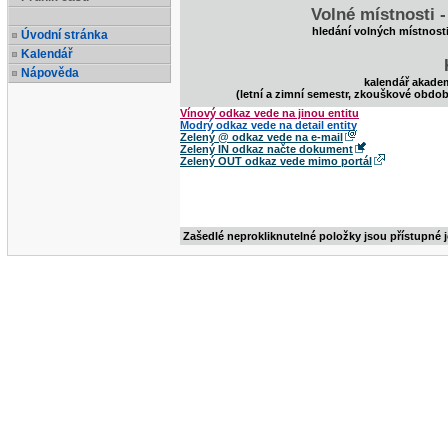
Volné místnosti 
hledání volných místnost
Úvodní stránka
Kalendář
Nápověda
kalendář akade
(letní a zimní semestr, zkouškové obdob
Vínový odkaz vede na jinou entitu
Modrý odkaz vede na detail entity
Zelený @ odkaz vede na e-mail
Zelený IN odkaz načte dokument
Zelený OUT odkaz vede mimo portál
Zašedlé neprokliknutelné položky jsou přístupné 