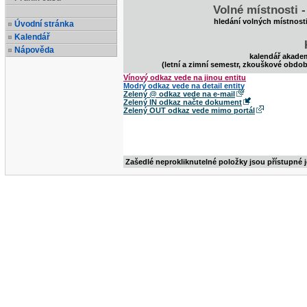
Volné místnosti 
hledání volných místnost
Úvodní stránka
Kalendář
Nápověda
kalendář akade
(letní a zimní semestr, zkouškové obdob
Vínový odkaz vede na jinou entitu
Modrý odkaz vede na detail entity
Zelený @ odkaz vede na e-mail
Zelený IN odkaz načte dokument
Zelený OUT odkaz vede mimo portál
Zašedlé neprokliknutelné položky jsou přístupné 