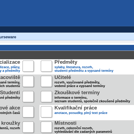
urseware
ializace
Předměty
lizace, plány,
sylaby, literatura, rozvrh,
ky a předměty
studenti předmětu a vypsané termíny
acoviště
Učitelé
sané termíny,
rozvrh, vyučované předměty,
jich studentů
vedené práce a vypsané termíny
Studenti
Zkouškové termíny
ané předměty
informace o termínu,
seznam studentů, společně zkoušené předměty
ové akce
Kvalifikační práce
volných časů
anotace, posudky, plný text práce
 kroužky
Místnosti
entů, rozvrh
rozvrh, celoroční rozvrh,
vyhledávání dle zadaných parametrů