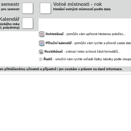
- semestr
Volné místnosti - rok
i pro semestr
hledání volných místností podle data
Kalendář
mického roku
í, prázdniny)
Dohledávač
- pomůže vám upřesnit hledanou položku...
Příruční kalendář
- pomůže vám rychle a přesně zadat dat
Rozklikávač
- zobrazí nebo schová části formulářů...
Řadič
- umožní vám rychle seřadit řádky tabulky podle sloupc
jen přihlášenému uživateli a případně i jen osobám s právem na dané informace.