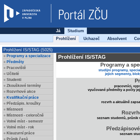
Já
Studium
Prohlížení
Uchazeč
Absolvent
Co
Prohlížení IS/STAG (S025)
Programy a specializace
Prohlížení IS/STAG
Předměty
Programy a spec
Pracoviště
studijní programy, specia
Učitelé
jejich segmenty, blo
Studenti
Pr
Zkouškové termíny
pracovníci, vyp
vyučované předměty a počty je
Rozvrhové akce
Kvalifikační práce
rozvrh a aktuálně zaps
Předzápis. kroužky
Místnosti
Rozvrh
Místnosti - celoročně
seznam studentů, průnik 
Volné míst - semestr
Volné míst - rok
Předzápisové
Klauzurní práce
seznam stud
Průnik časů