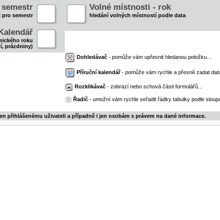
- semestr
Volné místnosti - rok
i pro semestr
hledání volných místností podle data
Kalendář
mického roku
í, prázdniny)
Dohledávač
- pomůže vám upřesnit hledanou položku...
Příruční kalendář
- pomůže vám rychle a přesně zadat dat
Rozklikávač
- zobrazí nebo schová části formulářů...
Řadič
- umožní vám rychle seřadit řádky tabulky podle sloupc
jen přihlášenému uživateli a případně i jen osobám s právem na dané informace.