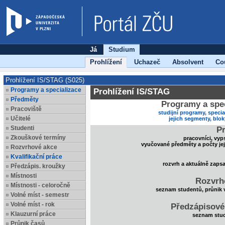
Já
Studium
Prohlížení
Uchazeč
Absolvent
Co
Prohlížení IS/STAG (S025)
Programy a specializace
Prohlížení IS/STAG
Předměty
Programy a spec
Pracoviště
studijní programy, specia
Učitelé
jejich segmenty, blo
Studenti
Pr
Zkouškové termíny
pracovníci, vyp
vyučované předměty a počty je
Rozvrhové akce
Kvalifikační práce
rozvrh a aktuálně zaps
Předzápis. kroužky
Místnosti
Rozvrh
Místnosti - celoročně
seznam studentů, průnik 
Volné míst - semestr
Volné míst - rok
Předzápisové
Klauzurní práce
seznam stud
Průnik časů