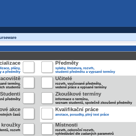
urseware
ializace
Předměty
lizace, plány,
sylaby, literatura, rozvrh,
ky a předměty
studenti předmětu a vypsané termíny
acoviště
Učitelé
sané termíny,
rozvrh, vyučované předměty,
jich studentů
vedené práce a vypsané termíny
Studenti
Zkouškové termíny
ané předměty
informace o termínu,
seznam studentů, společně zkoušené předměty
ové akce
Kvalifikační práce
volných časů
anotace, posudky, plný text práce
 kroužky
Místnosti
entů, rozvrh
rozvrh, celoroční rozvrh,
vyhledávání dle zadaných parametrů