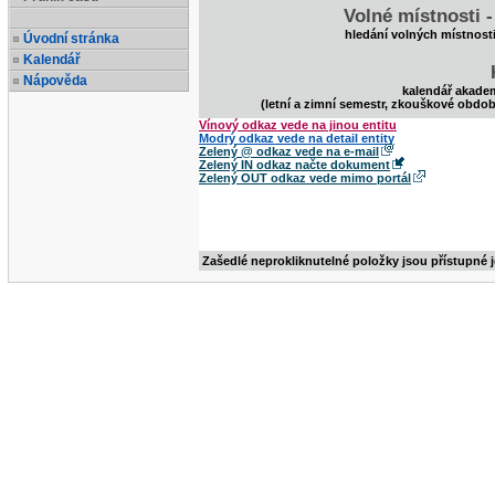
Volné místnosti 
hledání volných místnost
Úvodní stránka
Kalendář
Nápověda
kalendář akade
(letní a zimní semestr, zkouškové obdob
Vínový odkaz vede na jinou entitu
Modrý odkaz vede na detail entity
Zelený @ odkaz vede na e-mail
Zelený IN odkaz načte dokument
Zelený OUT odkaz vede mimo portál
Zašedlé neprokliknutelné položky jsou přístupné 