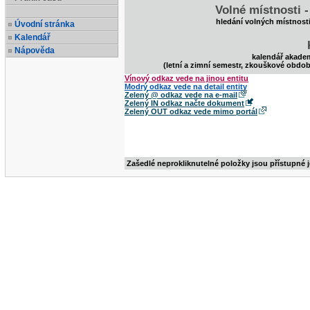
Volné místnosti 
hledání volných místnost
Úvodní stránka
Kalendář
Nápověda
kalendář akade
(letní a zimní semestr, zkouškové obdob
Vínový odkaz vede na jinou entitu
Modrý odkaz vede na detail entity
Zelený @ odkaz vede na e-mail
Zelený IN odkaz načte dokument
Zelený OUT odkaz vede mimo portál
Zašedlé neprokliknutelné položky jsou přístupné 