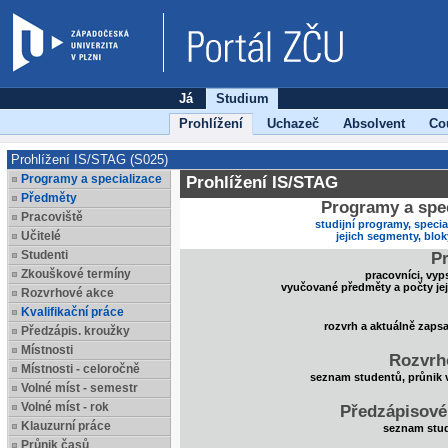
Já
Studium
Prohlížení
Uchazeč
Absolvent
Co
Prohlížení IS/STAG (S025)
Programy a specializace
Prohlížení IS/STAG
Předměty
Programy a spec
Pracoviště
studijní programy, specia
Učitelé
jejich segmenty, blo
Studenti
Pr
Zkouškové termíny
pracovníci, vyp
vyučované předměty a počty je
Rozvrhové akce
Kvalifikační práce
rozvrh a aktuálně zaps
Předzápis. kroužky
Místnosti
Rozvrh
Místnosti - celoročně
seznam studentů, průnik 
Volné míst - semestr
Volné míst - rok
Předzápisové
Klauzurní práce
seznam stud
Průnik časů