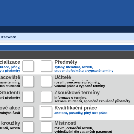
urseware
ializace
Předměty
lizace, plány,
sylaby, literatura, rozvrh,
ky a předměty
studenti předmětu a vypsané termíny
acoviště
Učitelé
sané termíny,
rozvrh, vyučované předměty,
jich studentů
vedené práce a vypsané termíny
Studenti
Zkouškové termíny
ané předměty
informace o termínu,
seznam studentů, společně zkoušené předměty
ové akce
Kvalifikační práce
volných časů
anotace, posudky, plný text práce
 kroužky
Místnosti
entů, rozvrh
rozvrh, celoroční rozvrh,
vyhledávání dle zadaných parametrů