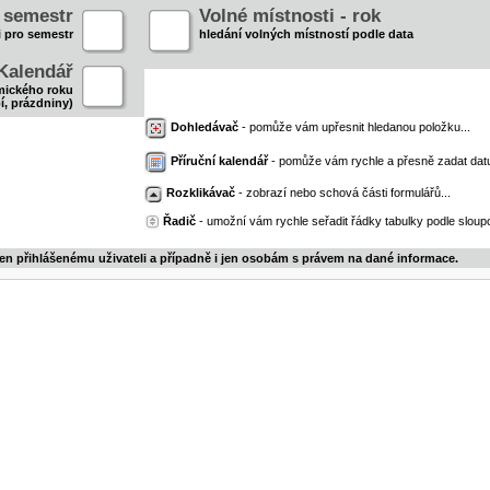
- semestr
Volné místnosti - rok
i pro semestr
hledání volných místností podle data
Kalendář
mického roku
í, prázdniny)
Dohledávač
- pomůže vám upřesnit hledanou položku...
Příruční kalendář
- pomůže vám rychle a přesně zadat dat
Rozklikávač
- zobrazí nebo schová části formulářů...
Řadič
- umožní vám rychle seřadit řádky tabulky podle sloupc
jen přihlášenému uživateli a případně i jen osobám s právem na dané informace.